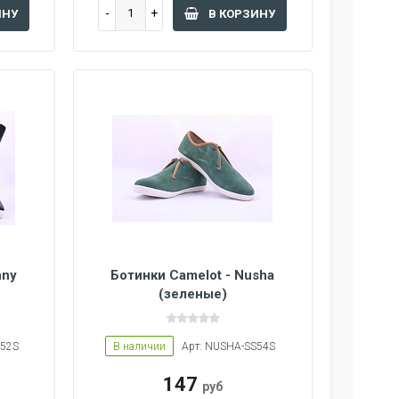
ИНУ
В КОРЗИНУ
nny
Ботинки Camelot - Nusha
(зеленые)
W52S
В наличии
Арт: NUSHA-SS54S
147
руб