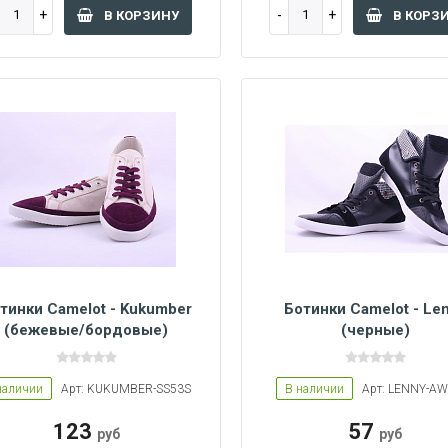
В КОРЗИНУ
В КОРЗ
тинки Camelot - Kukumber
Ботинки Camelot - Le
(бежевые/бордовые)
(черные)
45
42
44
45
42
44
наличии
Арт: KUKUMBER-SS53S
В наличии
Арт: LENNY-A
123
57
руб
руб