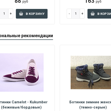
88
163
руб
руб
В КОРЗИНУ
В КОРЗ
ональные рекомендации
тинки Camelot - Kukumber
Ботинки зимние женс
38
39
40
(бежевые/бордовые)
(темно-серые)
45
36
38
39
40