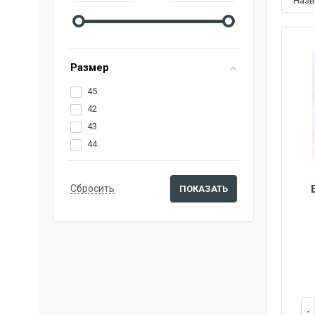
наз
Размер
45
42
43
44
45
43