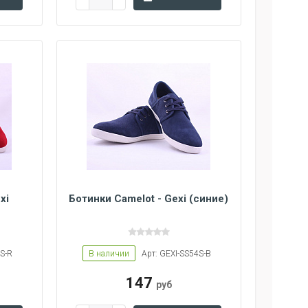
xi
Ботинки Camelot - Gexi (синие)
S-R
В наличии
Арт: GEXI-SS54S-B
147
руб