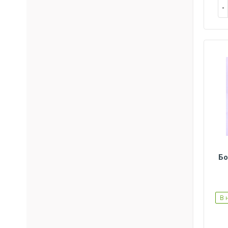
Бо
45
42
43
В 