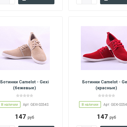
Ботинки Camelot - Gexi
Ботинки Camelot - Ge
(бежевые)
(красные)
45
43
44
42
В наличии
Арт: GEXI-SS54S
В наличии
Арт: GEXI-SS54
147
147
руб
руб