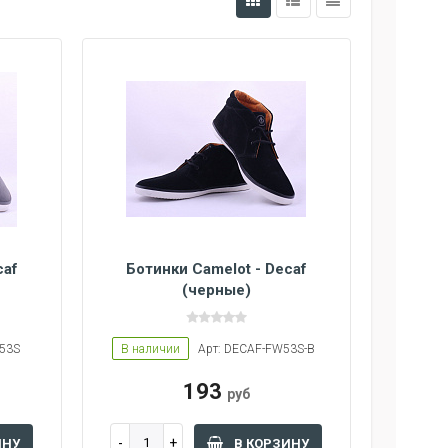
caf
Ботинки Camelot - Decaf
(черные)
W53S
В наличии
Арт: DECAF-FW53S-B
193
руб
ИНУ
В КОРЗИНУ