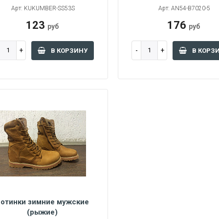
Арт: KUKUMBER-SS53S
Арт: AN54-B7020-5
123
176
руб
руб
В КОРЗИНУ
В КОРЗ
отинки зимние мужские
(рыжие)