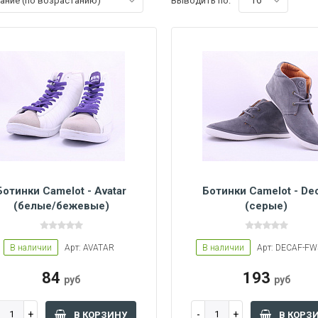
16
вание (по возрастанию)
Выводить по:
Ботинки Camelot - Avatar
Ботинки Camelot - De
(белые/бежевые)
(серые)
45
43
42
В наличии
Арт: AVATAR
В наличии
Арт: DECAF-F
84
193
руб
руб
В КОРЗИНУ
В КОРЗ