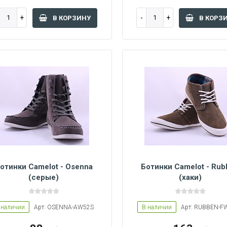
В КОРЗИНУ
В КОРЗ
отинки Camelot - Osenna
Ботинки Camelot - Rub
(серые)
(хаки)
45
43
 наличии
Арт: OSENNA-AW52S
В наличии
Арт: RUBBEN-F