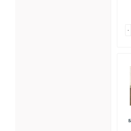
Б
40
45
42
43
44