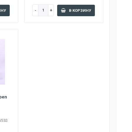
ИНУ
В КОРЗИНУ
ben
W53S