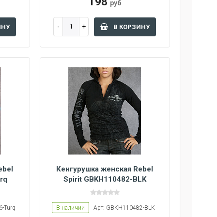
198
руб
ИНУ
В КОРЗИНУ
ebel
Кенгурушка женская Rebel
rq
Spirit GBKH110482-BLK
-Turq
В наличии
Арт: GBKH110482-BLK