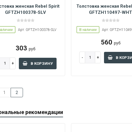
стовка женская Rebel Spirit
Толстовка женская Rebel 
GFTZH100378-SLV
GFTZH110497-WH
Women L
Women M
наличии
Арт: GFTZH100378-SLV
В наличии
Арт: GFTZH1104
560
руб
303
руб
В КОРЗ
В КОРЗИНУ
1
2
ональные рекомендации