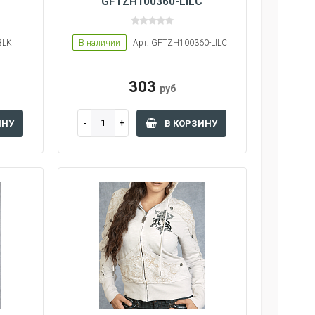
GFTZH100360-LILC
BLK
В наличии
Арт: GFTZH100360-LILC
303
руб
ИНУ
В КОРЗИНУ