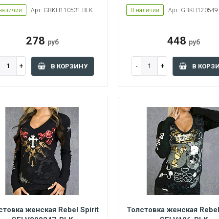
наличии
Арт: GBKH110531-BLK
В наличии
Арт: GBKH120549
S
M
L
S
M
278
448
руб
руб
В КОРЗИНУ
В КОРЗ
стовка женская Rebel Spirit
Толстовка женская Rebel 