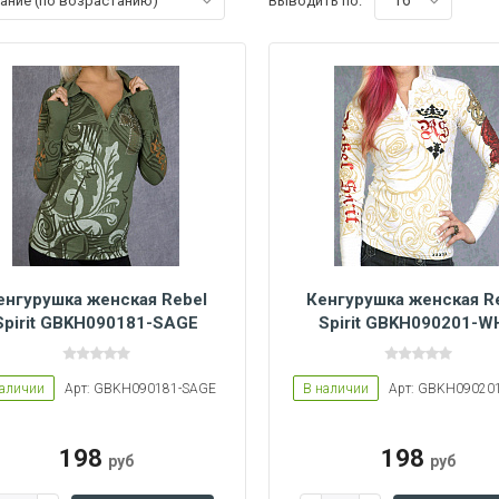
16
вание (по возрастанию)
Выводить по:
енгурушка женская Rebel
Кенгурушка женская R
Spirit GBKH090181-SAGE
Spirit GBKH090201-W
наличии
Арт: GBKH090181-SAGE
В наличии
Арт: GBKH09020
Women L
Women L
Women M
Women S
198
198
руб
руб