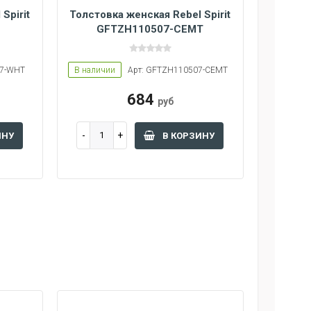
Spirit
Толстовка женская Rebel Spirit
T
GFTZH110507-CEMT
97-WHT
В наличии
Арт: GFTZH110507-CEMT
684
руб
ИНУ
В КОРЗИНУ