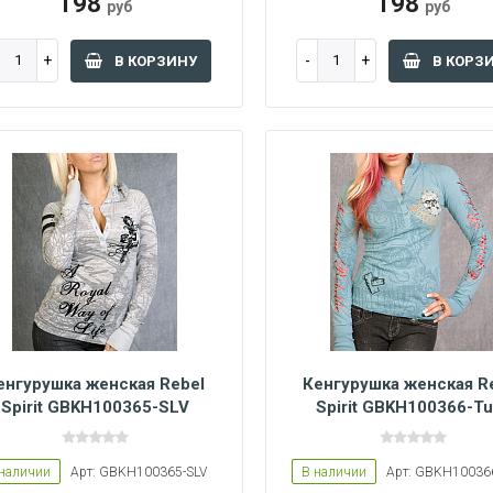
198
198
руб
руб
В КОРЗИНУ
В КОРЗ
енгурушка женская Rebel
Кенгурушка женская R
Spirit GBKH100365-SLV
Spirit GBKH100366-Tu
 наличии
Арт: GBKH100365-SLV
В наличии
Арт: GBKH100366
Women L
Women M
Women L
Women M
Women S