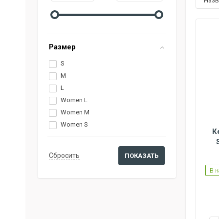
наз
Размер
S
M
L
Women L
Women M
Women S
К
В 
Women L
Women M
Women S