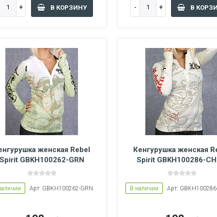
В КОРЗИНУ
В КОРЗ
енгурушка женская Rebel
Кенгурушка женская R
Spirit GBKH100262-GRN
Spirit GBKH100286-C
наличии
Арт: GBKH100262-GRN
В наличии
Арт: GBKH10028
Women L
Women M
Women L
Women M
Women S