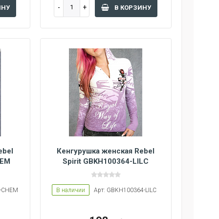
ИНУ
В КОРЗИНУ
ebel
Кенгурушка женская Rebel
HEM
Spirit GBKH100364-LILC
6-CHEM
В наличии
Арт: GBKH100364-LILC