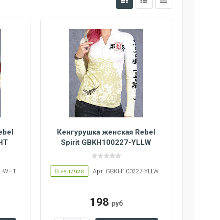
ebel
Кенгурушка женская Rebel
HT
Spirit GBKH100227-YLLW
1-WHT
В наличии
Арт: GBKH100227-YLLW
198
руб