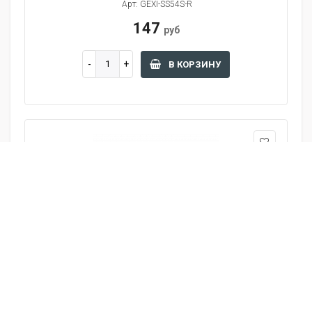
Арт: GEXI-SS54S-R
147
руб
В КОРЗИНУ
Тапки домашние
Арт: ноги-6