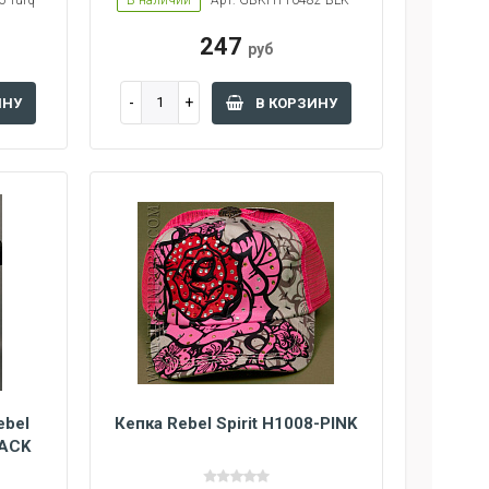
-Turq
В наличии
Арт: GBKH110482-BLK
247
руб
ИНУ
В КОРЗИНУ
ebel
Кепка Rebel Spirit H1008-PINK
LACK