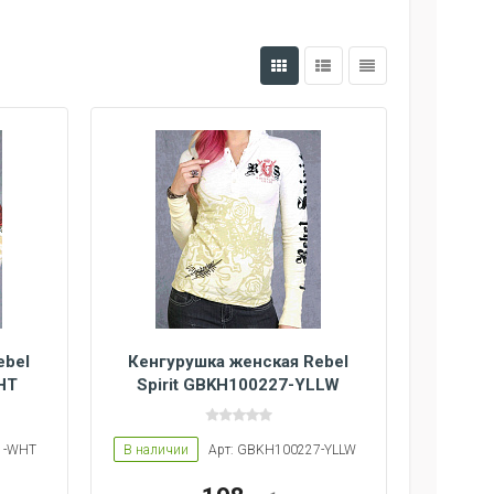
ebel
Кенгурушка женская Rebel
HT
Spirit GBKH100227-YLLW
1-WHT
В наличии
Арт: GBKH100227-YLLW