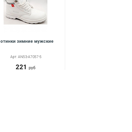
отинки зимние мужские
Арт: AN53-A7057-5
221
руб
В КОРЗИНУ
ОБ