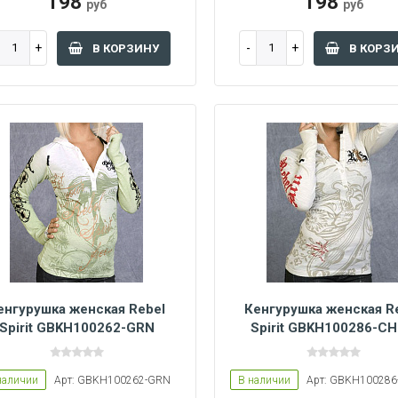
198
198
руб
руб
В КОРЗИНУ
В КОРЗ
енгурушка женская Rebel
Кенгурушка женская R
Spirit GBKH100262-GRN
Spirit GBKH100286-C
Women L
Women M
Women L
Women M
Women S
наличии
Арт: GBKH100262-GRN
В наличии
Арт: GBKH10028