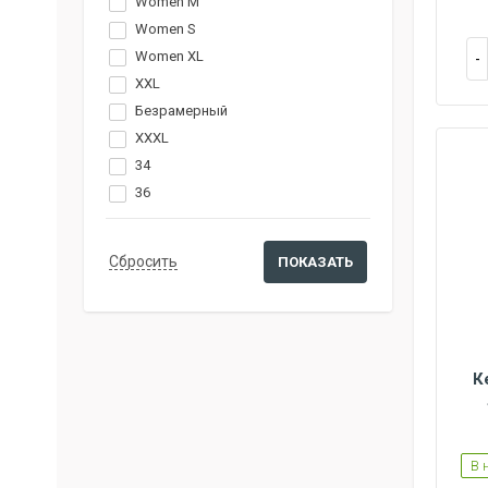
Women M
Women S
Women XL
XXL
Безрамерный
XXXL
34
36
К
Women L
Women M
Women S
В 