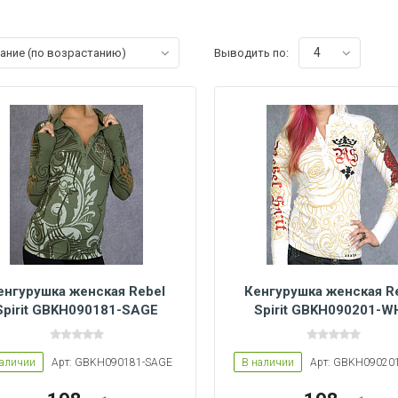
4
вание (по возрастанию)
Выводить по:
енгурушка женская Rebel
Кенгурушка женская R
Spirit GBKH090181-SAGE
Spirit GBKH090201-W
Women L
Women L
Women M
Women S
наличии
Арт: GBKH090181-SAGE
В наличии
Арт: GBKH09020