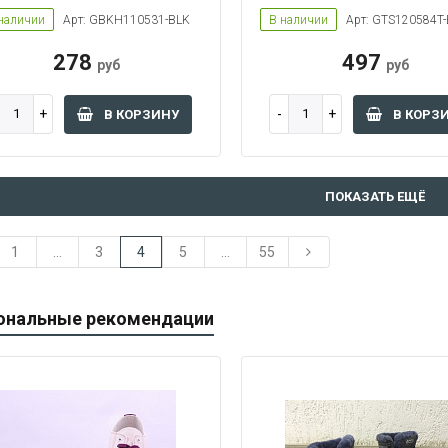
Women M
Women S
Women S
наличии
Арт: GBKH110531-BLK
В наличии
Арт: GTS120584T
278
497
руб
руб
В КОРЗИНУ
В КОРЗ
ПОКАЗАТЬ ЕЩЁ
1
...
3
4
5
...
55
ональные рекомендации