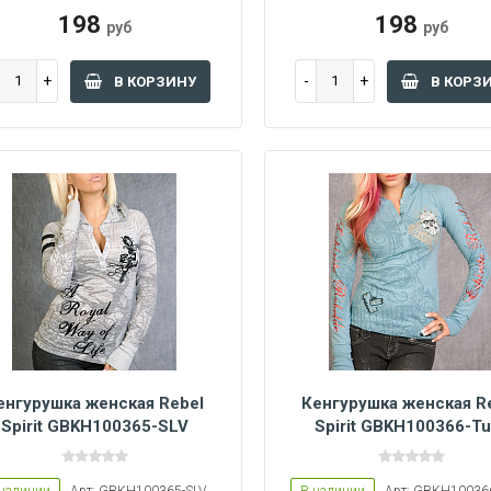
198
198
руб
руб
В КОРЗИНУ
В КОРЗ
енгурушка женская Rebel
Кенгурушка женская R
Spirit GBKH100365-SLV
Spirit GBKH100366-Tu
Women L
Women M
Women L
Women M
Women S