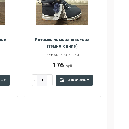
кие
Ботинки зимние женские
(темно-синие)
Арт: AN54-AC7057-4
176
руб
ИНУ
В КОРЗИНУ