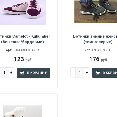
тинки Camelot - Kukumber
Ботинки зимние женс
38
39
40
(бежевые/бордовые)
(темно-серые)
45
36
38
39
40
Арт: KUKUMBER-SS53S
Арт: AN54-B7020-5
123
176
руб
руб
В КОРЗИНУ
В КОРЗ