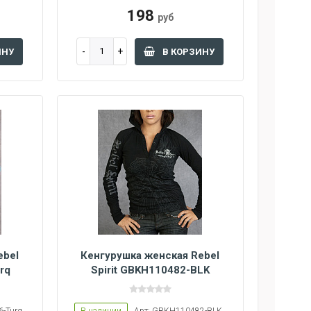
198
руб
ИНУ
В КОРЗИНУ
ebel
Кенгурушка женская Rebel
rq
Spirit GBKH110482-BLK