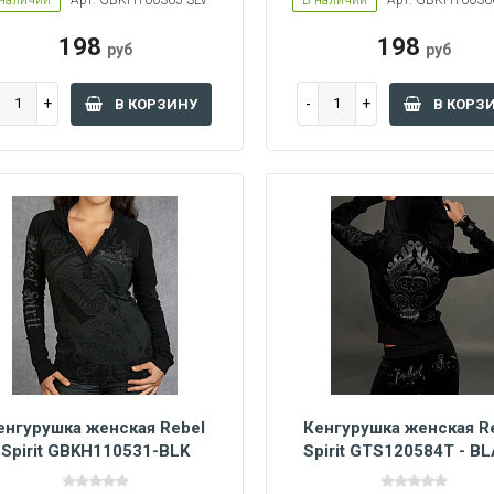
 наличии
Арт: GBKH100365-SLV
В наличии
Арт: GBKH100366
198
198
руб
руб
В КОРЗИНУ
В КОРЗ
енгурушка женская Rebel
Кенгурушка женская R
Spirit GBKH110531-BLK
Spirit GTS120584T - B