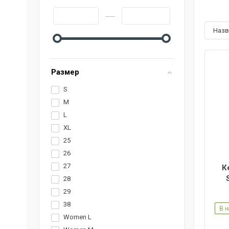
наз
Размер
S
M
L
XL
25
26
27
К
28
29
Women L
Women M
Women S
38
В 
Women L