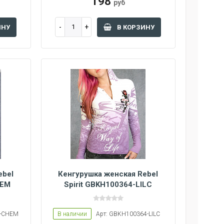
198
руб
ИНУ
В КОРЗИНУ
ebel
Кенгурушка женская Rebel
HEM
Spirit GBKH100364-LILC
6-CHEM
В наличии
Арт: GBKH100364-LILC