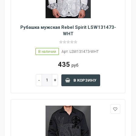
Рубашка мужская Rebel Spirit LSW131473-
WHT
В наличии
Арт: LSW131473-WHT
435
руб
В КОРЗИНУ