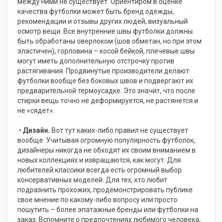
между ними не существует. Ориентиром в оценке
качества футболки может быть бренд одежды,
рекомендации и отзывы других людей, визуальный
осмотр вещи. Все внутренние швы футболки должны
быть обработаны оверлоком (шов обметан, но при этом
эластичен), горловина – косой бейкой, плечевые швы
могут иметь дополнительную отстрочку против
растягивания. Продвинутые производители делают
футболки вообще без боковых швов и подвергают их
предварительной термоусадке. Это значит, что после
стирки вещь точно не деформируется, не растянется и
не «сядет».
•
Дизайн.
Вот тут каких-либо правил не существует
вообще. Учитывая огромную популярность футболок,
дизайнеры никогда не обходят их своим вниманием в
новых коллекциях и извращаются, как могут. Для
любителей классики всегда есть огромный выбор
консервативных моделей. Для тех, кто любит
подразнить прохожих, продемонстрировать публике
свое мнение по какому-либо вопросу или просто
пошутить – более эпатажные бренды или футболки на
заказ. Вспомните о предпочтениях любимого человека,