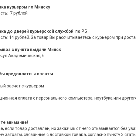
вка курьером по Минску
сть: 7 рублей.
ка до дверей курьерской службой по РБ
сть: 14 рублей. За товар Вы рассчитываетесь с курьером при доста
воз с пункта выдачи Минск
ск,ул.Академическая, 6
бы предоплаты и оплаты
ый расчет с курьером
ционная оплата с персонального компьютера, ноутбука или другог
те внимание!
ае, если товар доставлен, но заказчик от него отказывается без ув
ну затраты, связанные с доставкой товара, согласно пункту 3 стат