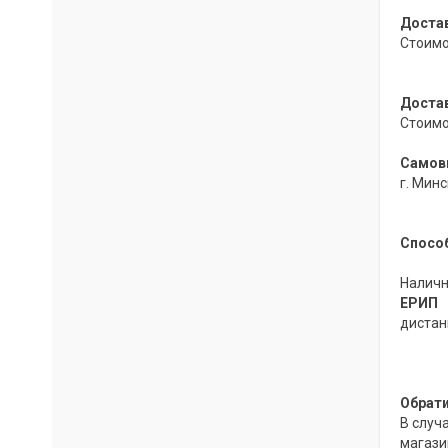
Д
оста
Стоимо
Достав
Стоимо
Самовы
г. Мин
Спосо
Наличн
ЕРИП
дистан
Обрати
В случ
магази