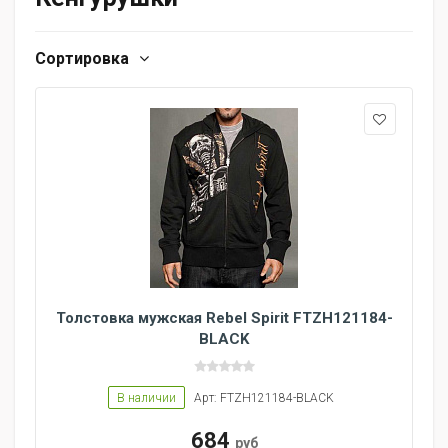
Сортировка
Толстовка мужская Rebel Spirit FTZH121184-
BLACK
В наличии
Арт: FTZH121184-BLACK
684
руб