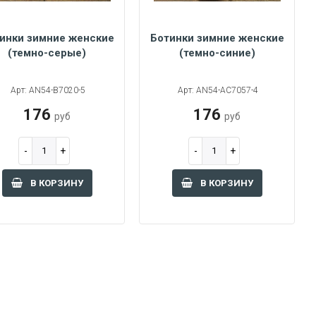
инки зимние женские
Ботинки зимние женские
(темно-серые)
(темно-синие)
38
39
40
Арт: AN54-B7020-5
Арт: AN54-AC7057-4
176
176
руб
руб
В КОРЗИНУ
В КОРЗИНУ