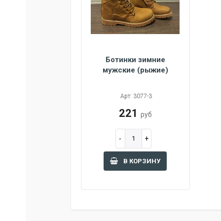
Ботинки зимние
мужские (рыжие)
45
42
44
Арт: 3077-3
221
руб
В КОРЗИНУ