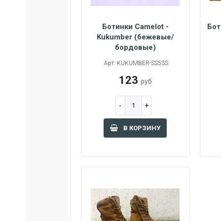
Ботинки Camelot -
Бот
Kukumber (бежевые/
37
38
39
бордовые)
42
43
40
45
36
Арт: KUKUMBER-SS53S
123
руб
В КОРЗИНУ