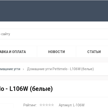
АВКА И ОПЛАТА
НОВОСТИ
СТАТЬИ
машние угги
Домашние угги Pettimelo - L106W (белые)
o - L106W (белые)
Рейтинг:
Артикул: L-106W