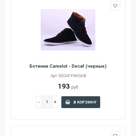
Ботинки Camelot - Decaf (черные)
Арт: DECAF-FW53S-B
193
руб
В КОРЗИНУ