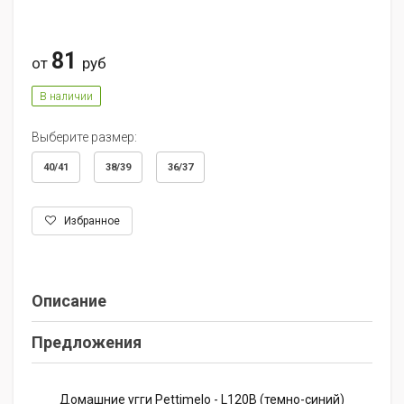
81
от
руб
В наличии
Выберите размер:
40/41
38/39
36/37
Избранное
Описание
Предложения
Домашние угги Pettimelo - L120B (темно-синий)