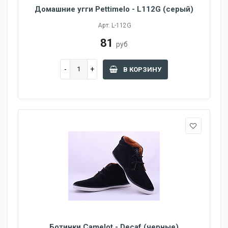
Домашние угги Pettimelo - L112G (серый)
Арт: L-112G
81
руб
В КОРЗИНУ
Ботинки Camelot - Decaf (черные)