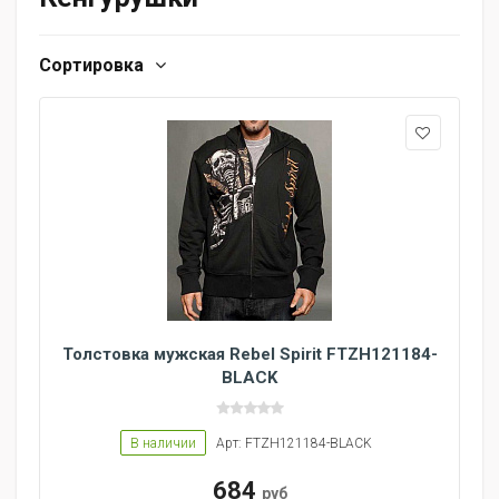
Сортировка
Толстовка мужская Rebel Spirit FTZH121184-
BLACK
В наличии
Арт: FTZH121184-BLACK
684
руб