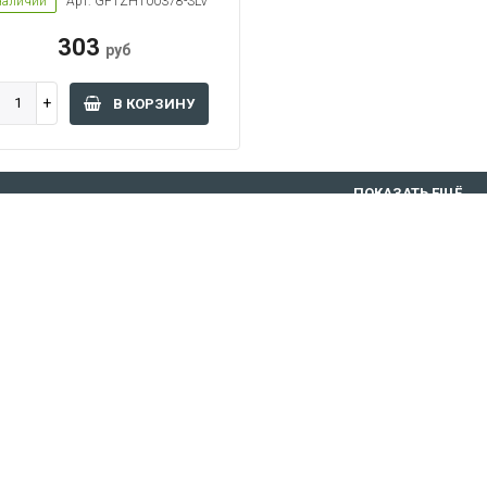
наличии
Арт: GFTZH100378-SLV
303
руб
В КОРЗИНУ
ПОКАЗАТЬ ЕЩЁ
1
2
3
ональные рекомендации