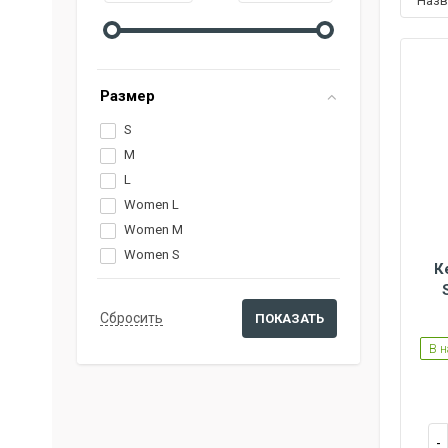
наз
Размер
S
M
L
Women L
Women M
Women S
К
Women L
Women M
Women S
В 