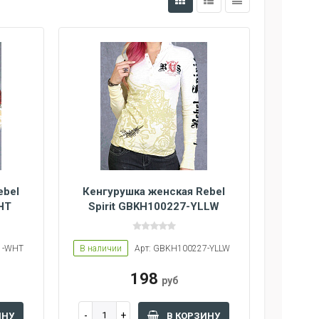
ebel
Кенгурушка женская Rebel
HT
Spirit GBKH100227-YLLW
1-WHT
В наличии
Арт: GBKH100227-YLLW
198
руб
ИНУ
В КОРЗИНУ