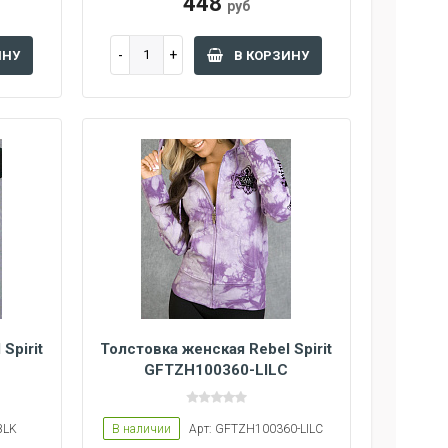
448
руб
ИНУ
В КОРЗИНУ
Spirit
Толстовка женская Rebel Spirit
GFTZH100360-LILC
BLK
В наличии
Арт: GFTZH100360-LILC