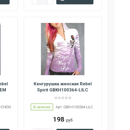
ebel
Кенгурушка женская Rebel
HEM
Spirit GBKH100364-LILC
6-CHEM
В наличии
Арт: GBKH100364-LILC
198
руб