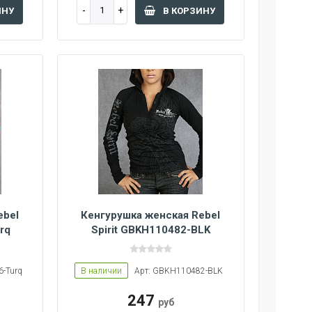
ИНУ
В КОРЗИНУ
ebel
Кенгурушка женская Rebel
rq
Spirit GBKH110482-BLK
-Turq
В наличии
Арт: GBKH110482-BLK
247
руб