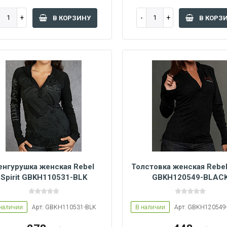
В КОРЗИНУ
В КОРЗ
енгурушка женская Rebel
Толстовка женская Rebel 
Spirit GBKH110531-BLK
GBKH120549-BLAC
S
M
L
S
M
наличии
Арт: GBKH110531-BLK
В наличии
Арт: GBKH120549