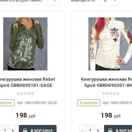
8
вание (по возрастанию)
Выводить по:
енгурушка женская Rebel
Кенгурушка женская R
Spirit GBKH090181-SAGE
Spirit GBKH090201-W
Women L
Women L
Women M
Women S
наличии
Арт: GBKH090181-SAGE
В наличии
Арт: GBKH09020
198
198
руб
руб
В КОРЗИНУ
В КОРЗ