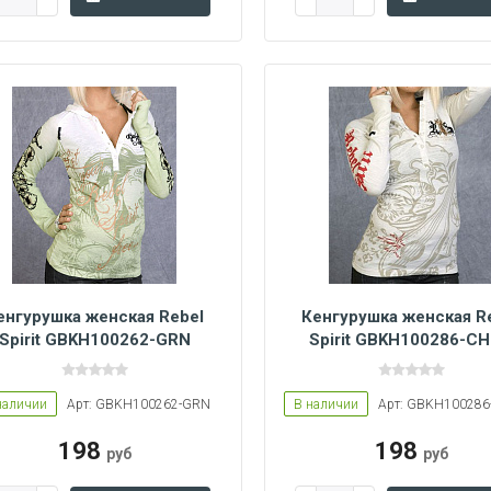
енгурушка женская Rebel
Кенгурушка женская R
Spirit GBKH100262-GRN
Spirit GBKH100286-C
Women L
Women M
Women L
Women M
Women S
наличии
Арт: GBKH100262-GRN
В наличии
Арт: GBKH10028
198
198
руб
руб