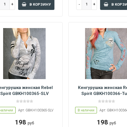
В КОРЗИНУ
В КОРЗ
енгурушка женская Rebel
Кенгурушка женская R
Spirit GBKH100365-SLV
Spirit GBKH100366-Tu
Women L
Women M
Women L
Women M
Women S
 наличии
Арт: GBKH100365-SLV
В наличии
Арт: GBKH100366
198
198
руб
руб