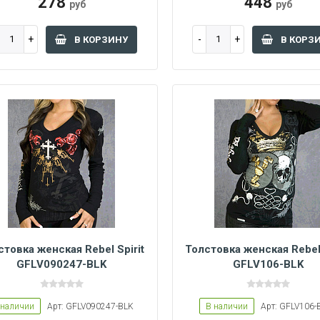
278
448
руб
руб
В КОРЗИНУ
В КОРЗ
стовка женская Rebel Spirit
Толстовка женская Rebel 
GFLV090247-BLK
GFLV106-BLK
 L
Women M
Women S
Women L
Women M
Women S
 наличии
Арт: GFLV090247-BLK
В наличии
Арт: GFLV106-