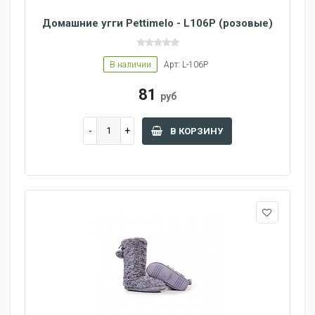
Домашние угги Pettimelo - L106P (розовые)
В наличии
Арт: L-106P
81
руб
В КОРЗИНУ