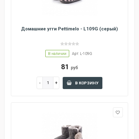
Домашние угги Pettimelo - L109G (серый)
В наличии
Арт: L-109G
81
руб
В КОРЗИНУ