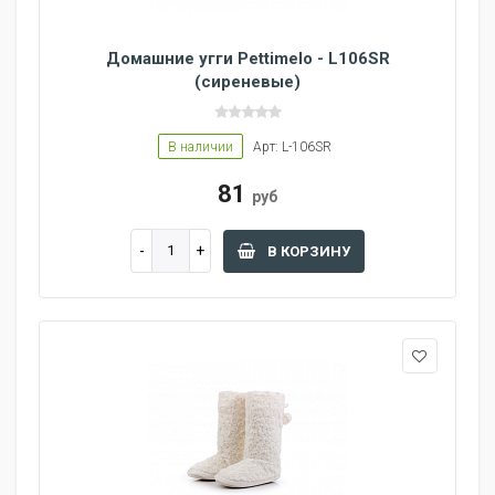
Домашние угги Pettimelo - L106SR
(сиреневые)
В наличии
Арт: L-106SR
81
руб
В КОРЗИНУ