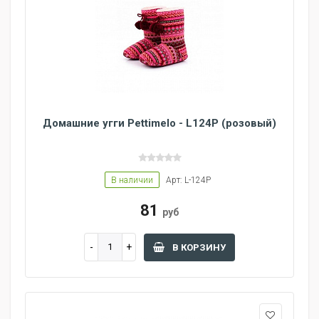
Домашние угги Pettimelo - L124P (розовый)
В наличии
Арт: L-124P
81
руб
В КОРЗИНУ