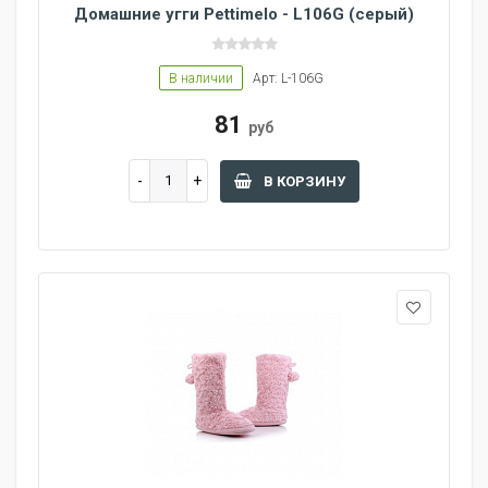
Домашние угги Pettimelo - L106G (серый)
В наличии
Арт: L-106G
81
руб
В КОРЗИНУ