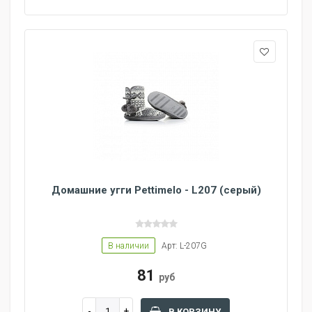
Домашние угги Pettimelo - L207 (серый)
В наличии
Арт: L-207G
81
руб
В КОРЗИНУ