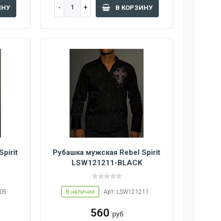
ИНУ
В КОРЗИНУ
pirit
Рубашка мужская Rebel Spirit
LSW121211-BLACK
205
В наличии
Арт: LSW121211
560
руб