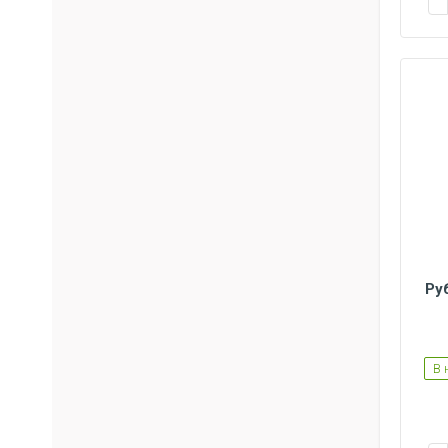
Ру
S
M
L
XL
В 