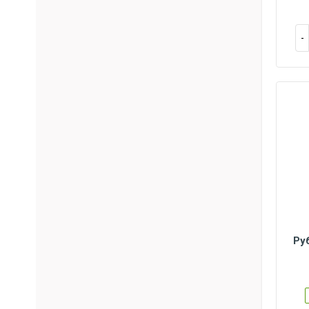
Ру
S
M
XXL