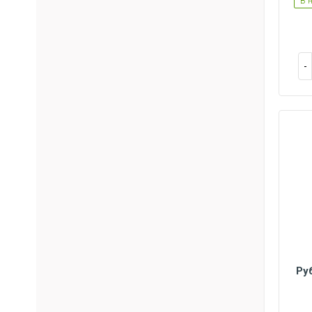
В 
Ру