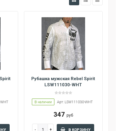
pirit
Рубашка мужская Rebel Spirit
LSW111030-WHT
8-WHT
В наличии
Арт: LSW111030-WHT
347
руб
ИНУ
В КОРЗИНУ