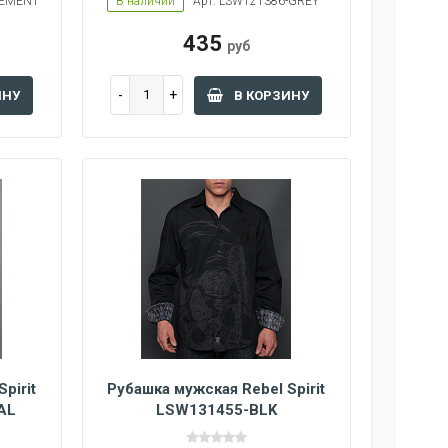
CEMENT
В наличии
Арт: LSW121386-GREY
435
руб
ИНУ
В КОРЗИНУ
pirit
Рубашка мужская Rebel Spirit
AL
LSW131455-BLK