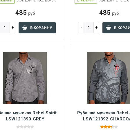
наличии
Арт: LSW121362-BLACK
В наличии
Арт: LSW121372-
485
485
руб
руб
В КОРЗИНУ
В КОРЗ
башка мужская Rebel Spirit
Рубашка мужская Rebel S
LSW121390-GREY
LSW121392-CHARCO