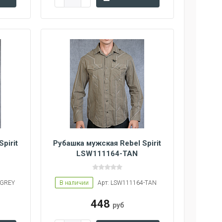
pirit
Рубашка мужская Rebel Spirit
LSW111164-TAN
-GREY
В наличии
Арт: LSW111164-TAN
448
руб