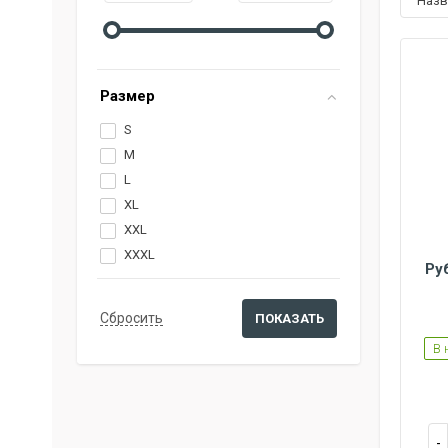
наз
Размер
S
M
L
XL
XXL
XXXL
Ру
S
M
L
XL
XXL
В 