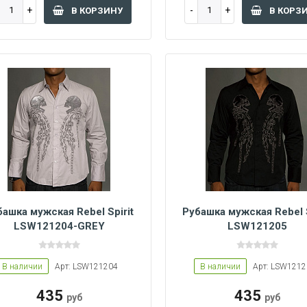
В КОРЗИНУ
В КОРЗ
башка мужская Rebel Spirit
Рубашка мужская Rebel S
LSW121204-GREY
LSW121205
S
M
L
XL
В наличии
Арт: LSW121204
В наличии
Арт: LSW121
435
435
руб
руб