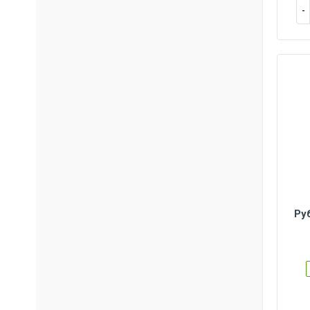
Ру
S
M
L
XL
XXL