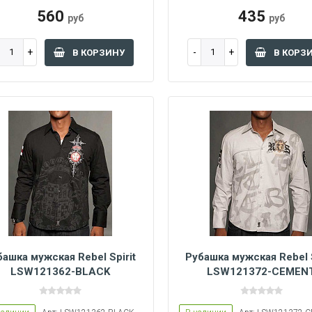
560
435
руб
руб
В КОРЗИНУ
В КОРЗ
башка мужская Rebel Spirit
Рубашка мужская Rebel S
LSW121362-BLACK
LSW121372-CEMEN
S
M
S
M
XL
XXL