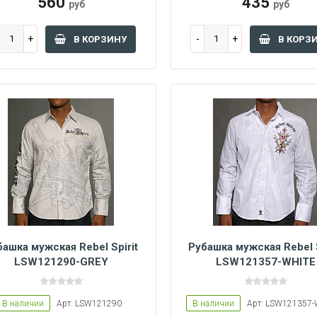
560
435
руб
руб
В КОРЗИНУ
В КОРЗ
башка мужская Rebel Spirit
Рубашка мужская Rebel S
LSW121290-GREY
LSW121357-WHITE
M
M
XXL
В наличии
Арт: LSW121290
В наличии
Арт: LSW121357