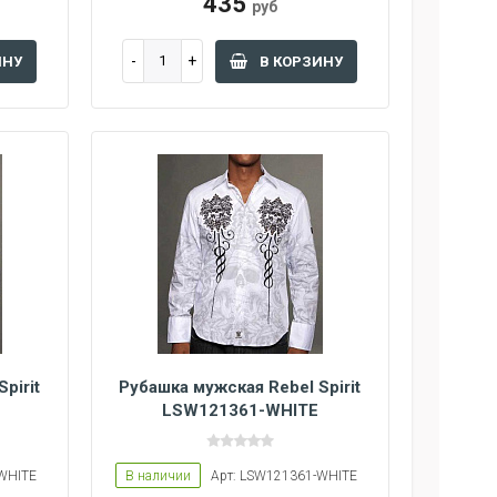
435
руб
ИНУ
В КОРЗИНУ
pirit
Рубашка мужская Rebel Spirit
LSW121361-WHITE
-WHITE
В наличии
Арт: LSW121361-WHITE