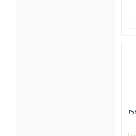
Ру
S
M
L
XL