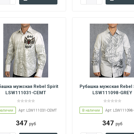
башка мужская Rebel Spirit
Рубашка мужская Rebel S
LSW111031-CEMT
LSW111098-GREY
S
L
XXL
S
M
L
наличии
Арт: LSW111031-CEMT
В наличии
Арт: LSW111098
347
347
руб
руб