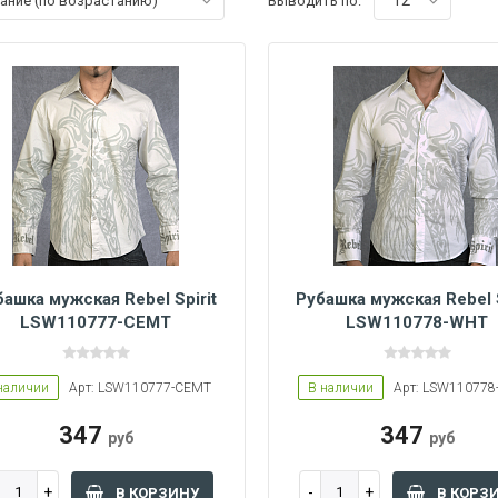
12
вание (по возрастанию)
Выводить по:
башка мужская Rebel Spirit
Рубашка мужская Rebel S
LSW110777-CEMT
LSW110778-WHT
S
M
M
L
XL
наличии
Арт: LSW110777-CEMT
В наличии
Арт: LSW11077
347
347
руб
руб
В КОРЗИНУ
В КОРЗ