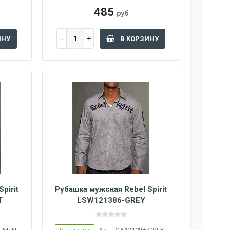
485
руб
ИНУ
В КОРЗИНУ
pirit
Рубашка мужская Rebel Spirit
T
LSW121386-GREY