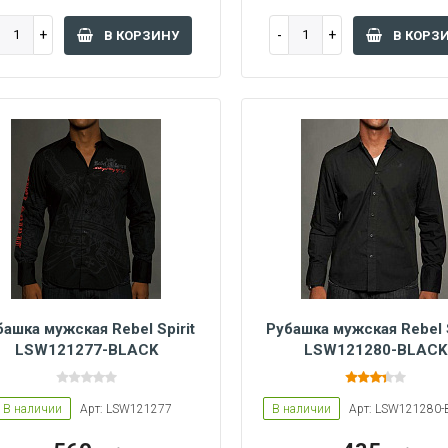
В КОРЗИНУ
В КОРЗ
башка мужская Rebel Spirit
Рубашка мужская Rebel S
LSW121277-BLACK
LSW121280-BLACK
S
XL
S
M
L
XL
В наличии
Арт: LSW121277
В наличии
Арт: LSW121280