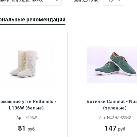
16
вание (по возрастанию)
Выводить по:
ональные рекомендации
омашние угги Pettimelo -
Ботинки Camelot - Nu
L106W (белые)
(зеленые)
45
42
44
45
Арт: L-106W
Арт: NUSHA-SS54S
81
147
руб
руб