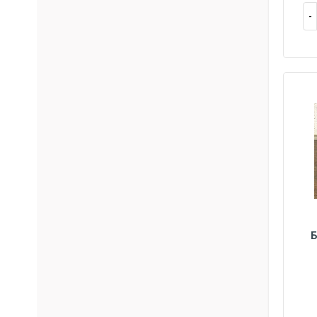
Б
37
38
39
40
45
36