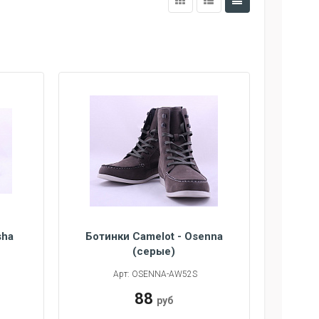
sha
Ботинки Camelot - Osenna
(серые)
Арт: OSENNA-AW52S
88
руб