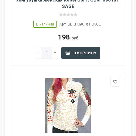
Кенгурушка женская Rebel Spirit GBKH090181-
SAGE
В наличии
Арт: GBKH090181-SAGE
198
руб
В КОРЗИНУ