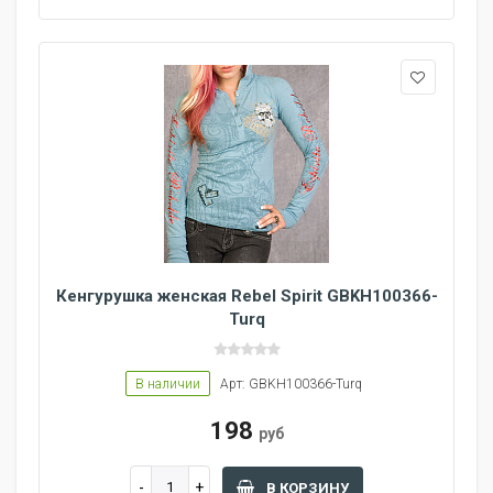
Кенгурушка женская Rebel Spirit GBKH100366-
Turq
В наличии
Арт: GBKH100366-Turq
198
руб
В КОРЗИНУ