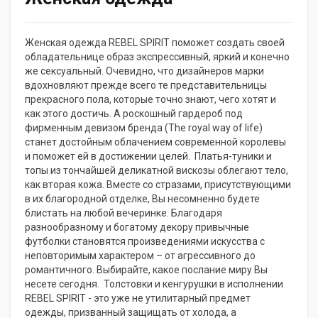
Женская одежда REBEL SPIRIT поможет создать своей
обладательнице образ экспрессивный, яркий и конечно
же сексуальный. Очевидно, что дизайнеров марки
вдохновляют прежде всего те представительницы
прекрасного пола, которые точно знают, чего хотят и
как этого достичь. А роскошный гардероб под
фирменным девизом бренда (The royal way of life)
станет достойным облачением современной королевы
и поможет ей в достижении целей. Платья-туники и
топы из тончайшей деликатной вискозы облегают тело,
как вторая кожа. Вместе со стразами, присутствующими
в их благородной отделке, Вы несомненно будете
блистать на любой вечеринке. Благодаря
разнообразному и богатому декору привычные
футболки становятся произведениями искусства с
неповторимым характером – от агрессивного до
романтичного. Выбирайте, какое послание миру Вы
несете сегодня. Толстовки и кенгурушки в исполнении
REBEL SPIRIT - это уже не утилитарный предмет
одежды, призванный защищать от холода, а