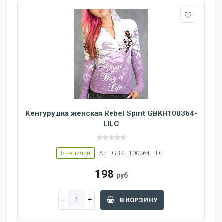
Кенгурушка женская Rebel Spirit GBKH100364-
LILC
В наличии
Арт: GBKH100364-LILC
198
руб
В КОРЗИНУ