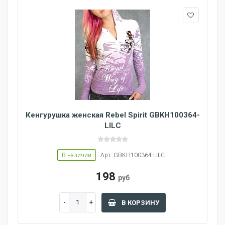
Кенгурушка женская Rebel Spirit GBKH100364-
LILC
В наличии
Арт: GBKH100364-LILC
198
руб
В КОРЗИНУ