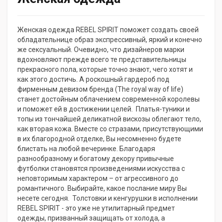
Женская одежда REBEL SPIRIT поможет создать своей
обладательнице образ экспрессивный, яркий и конечно
же сексуальный. Очевидно, что дизайнеров марки
вдохновляют прежде всего те представительницы
прекрасного пола, которые точно знают, чего хотят и
как этого достичь. А роскошный гардероб под
фирменным девизом бренда (The royal way of life)
станет достойным облачением современной королевы
и поможет ей в достижении целей. Платья-туники и
топы из тончайшей деликатной вискозы облегают тело,
как вторая кожа. Вместе со стразами, присутствующими
в их благородной отделке, Вы несомненно будете
блистать на любой вечеринке. Благодаря
разнообразному и богатому декору привычные
футболки становятся произведениями искусства с
неповторимым характером – от агрессивного до
романтичного. Выбирайте, какое послание миру Вы
несете сегодня. Толстовки и кенгурушки в исполнении
REBEL SPIRIT - это уже не утилитарный предмет
одежды, призванный защищать от холода, а