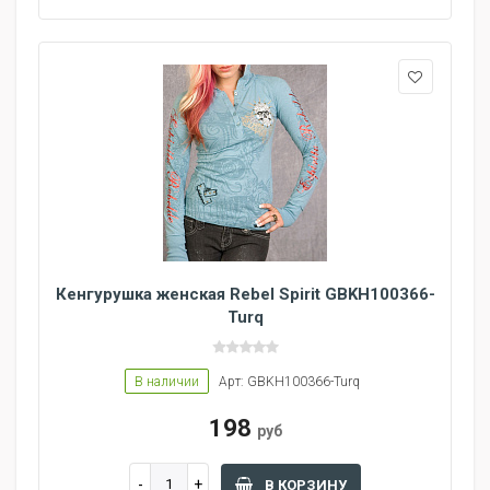
Кенгурушка женская Rebel Spirit GBKH100366-
Turq
В наличии
Арт: GBKH100366-Turq
198
руб
В КОРЗИНУ