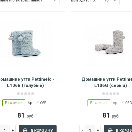
16
вание (по возрастанию)
Выводить по:
омашние угги Pettimelo -
Домашние угги Pettime
L106B (голубые)
L106G (серый)
6/37
38/39
40/41
36/37
38/39
40/41
В наличии
Арт: L-106B
В наличии
Арт: L-106G
81
81
руб
руб
В КОРЗИНУ
В КОРЗ