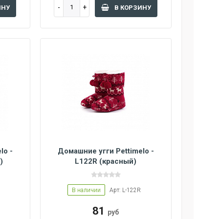
ИНУ
В КОРЗИНУ
lo -
Домашние угги Pettimelo -
)
L122R (красный)
В наличии
Арт: L-122R
81
руб