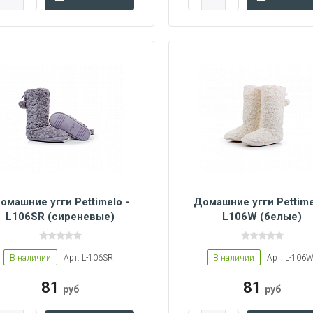
омашние угги Pettimelo -
Домашние угги Pettime
L106SR (сиреневые)
L106W (белые)
6/37
38/39
40/41
36/37
38/39
40/41
В наличии
Арт: L-106SR
В наличии
Арт: L-106
81
81
руб
руб