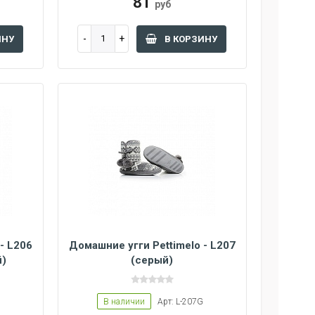
81
руб
ИНУ
В КОРЗИНУ
- L206
Домашние угги Pettimelo - L207
й)
(серый)
В наличии
Арт: L-207G