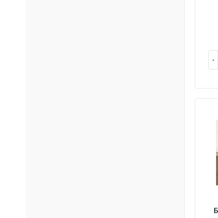
45
42
43
Б
40
45
42
43