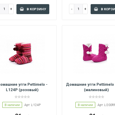
В КОРЗИНУ
В КОРЗ
омашние угги Pettimelo -
Домашние угги Pettimelo 
L124P (розовый)
(малиновый)
6/37
38/39
40/41
36/37
38/39
40/41
В наличии
Арт: L-124P
В наличии
Арт: L-200R