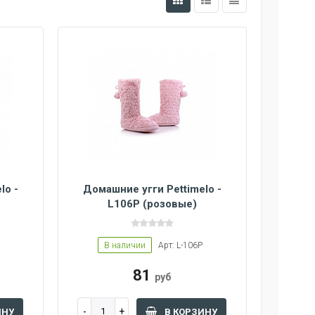
lo -
Домашние угги Pettimelo -
L106P (розовые)
В наличии
Арт: L-106P
81
руб
ИНУ
В КОРЗИНУ