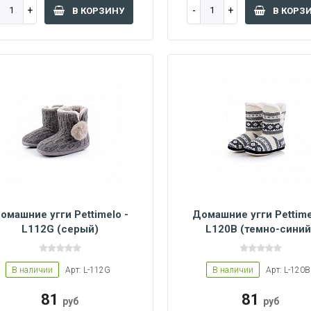
В КОРЗИНУ
В КОРЗ
омашние угги Pettimelo -
Домашние угги Pettime
L112G (серый)
L120B (темно-синий
6/37
38/39
40/41
36/37
38/39
40/41
В наличии
Арт: L-112G
В наличии
Арт: L-120B
81
81
руб
руб