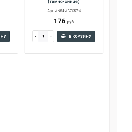
(темно-синие)
Арт: AN54-AC7057-4
176
руб
ИНУ
В КОРЗИНУ