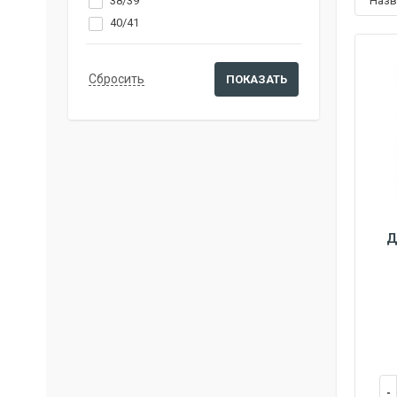
38/39
наз
40/41
Д
36/37
3