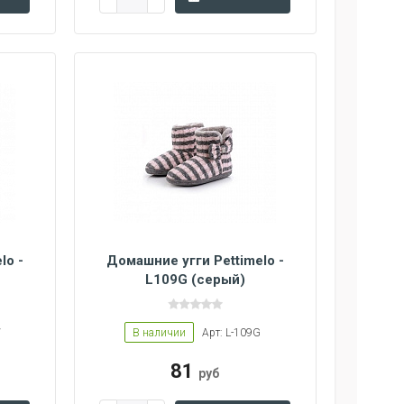
lo -
Домашние угги Pettimelo -
L109G (серый)
W
В наличии
Арт: L-109G
81
руб