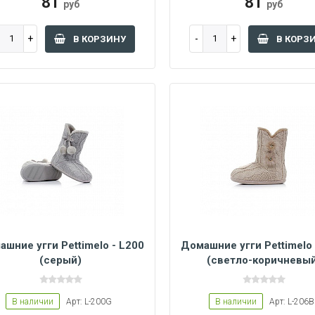
81
81
руб
руб
В КОРЗИНУ
В КОРЗ
шние угги Pettimelo - L200
Домашние угги Pettimelo 
(серый)
(светло-коричневы
36/37
38/39
36/37
В наличии
Арт: L-200G
В наличии
Арт: L-206B