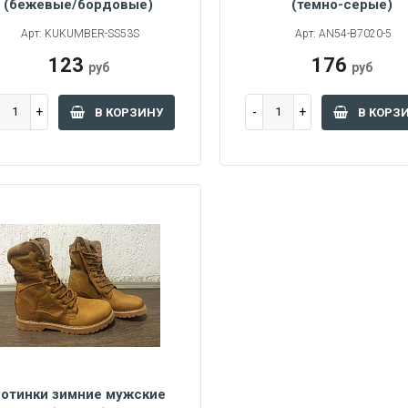
(бежевые/бордовые)
(темно-серые)
45
36
38
39
40
Арт: KUKUMBER-SS53S
Арт: AN54-B7020-5
123
176
руб
руб
В КОРЗИНУ
В КОРЗ
отинки зимние мужские