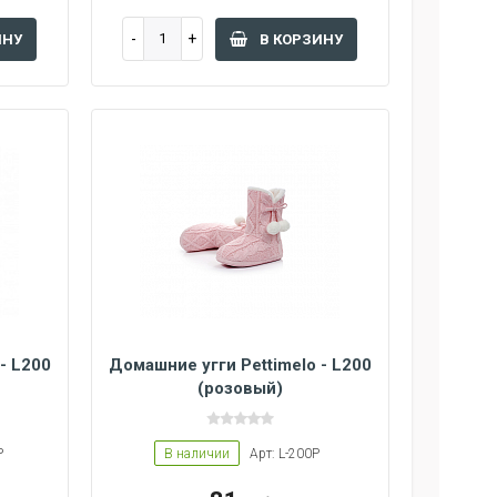
ИНУ
В КОРЗИНУ
- L200
Домашние угги Pettimelo - L200
(розовый)
P
В наличии
Арт: L-200P