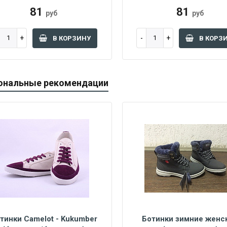
81
81
руб
руб
В КОРЗИНУ
В КОРЗ
ональные рекомендации
тинки Camelot - Kukumber
Ботинки зимние женс
38
39
40